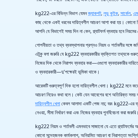
kg222-এর বিভিন্ন বিভাগ যেমন
জ্যাকপট
,
লুডু কুইক
,
সার্কেল
,
এম
কাছ থেকে একই ধরনের দায়িত্বশীল আচরণ আশা করা হয়। কোনো বি
আপনি যে বিভাগেই সময় দিন না কেন, প্ল্যাটফর্ম ব্যবহার হবে নিয়ম
গোপনীয়তা ও তথ্য ব্যবস্থাপনার প্রশ্নও নিয়ম ও শর্তাবলীর সঙ্গে
এটুকু বলা জরুরি যে kg222 ব্যবহারকারীর ব্যক্তিগত তথ্যকে গুরু
নিজের দিক থেকে নিরাপদ ব্যবহার করা—এগুলো ব্যবহারকারীর দায়িত্ব
ও ব্যবহারকারী—দু'পক্ষেরই ভূমিকা থাকে।
আরেকটি গুরুত্বপূর্ণ দিক হলো দায়িত্বশীল খেলা। kg222 মনে করে, ন
আচরণ নিয়েও কথা বলে। কেউ যেন আবেগের বশে অতিরিক্ত সময় বা 
দায়িত্বশীল খেলা
কেবল আলাদা একটি পেজ নয়; বরং kg222-এর ব্যবহা
নেওয়া, সীমা নির্ধারণ করা এবং নিজের ব্যবহার পুনর্বিবেচনা করা জরুরি
kg222 নিয়ম ও শর্তাবলী এমনভাবে সাজানো যে এতে প্ল্যাটফর্মের অ
কোনো সন্দেহজনক কার্যকলাপ, অনিয়মিত আচরণ বা নিরাপত্তা সংশ্লিষ্ট 