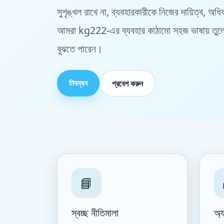
সুশৃঙ্খল রাখে না, ব্যবহারকারীকে নিজের দায়িত্ব, অধ
আমরা kg222-এর ব্যবহার কাঠামো সহজ ভাষায় তুলে ধর
বুঝতে পারেন।
নিবন্ধন
প্রবেশ করুন
📘
স্বচ্ছ নীতিমালা
অ্য