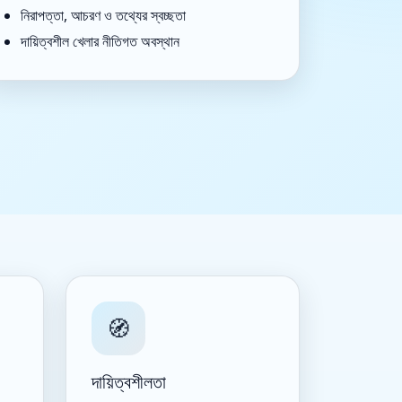
নিরাপত্তা, আচরণ ও তথ্যের স্বচ্ছতা
দায়িত্বশীল খেলার নীতিগত অবস্থান
🧭
দায়িত্বশীলতা