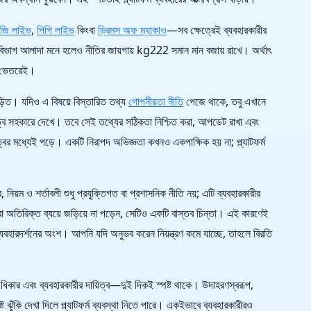
জি লাইভ
,
পিপি লাইভ
কিংবা
ড্রিমস অফ ম্যাকাও
—সব ক্ষেত্রেই ব্যবহারকারীর
ভাগ আলাদা মনে হলেও নীতির জায়গায় kg222 সমান মান বজায় রাখে। অর্থাৎ
ের ভেতরেই।
 জড়িত। যদিও এ বিষয়ে বিস্তারিত তথ্য
গোপনীয়তা নীতি
পেজে থাকে, তবু এখানে
ত্ব সহকারে দেখে। তবে সেই তথ্যের সঠিকতা নিশ্চিত করা, আপডেট রাখা এবং
ের মধ্যেই পড়ে। একটি নিরাপদ অভিজ্ঞতা কখনও একপাক্ষিক হয় না; প্ল্যাটফর্ম
িয়ম ও শর্তাবলী শুধু প্রযুক্তিগত বা প্রশাসনিক নীতি নয়; এটি ব্যবহারকারীর
অতিরিক্ত ব্যয়ে জড়িয়ে না পড়েন, সেটিও একটি বাস্তব চিন্তা। এই কারণেই
রদর্শনের অংশ। আপনি যদি অনুভব করেন নিয়ন্ত্রণ কমে যাচ্ছে, তাহলে বিরতি
।
ধিকার এবং ব্যবহারকারীর দায়িত্ব—দুই দিকই স্পষ্ট থাকে। উদাহরণস্বরূপ,
ঝুঁকি দেখা দিলে প্ল্যাটফর্ম ব্যবস্থা নিতে পারে। একইভাবে ব্যবহারকারীরও