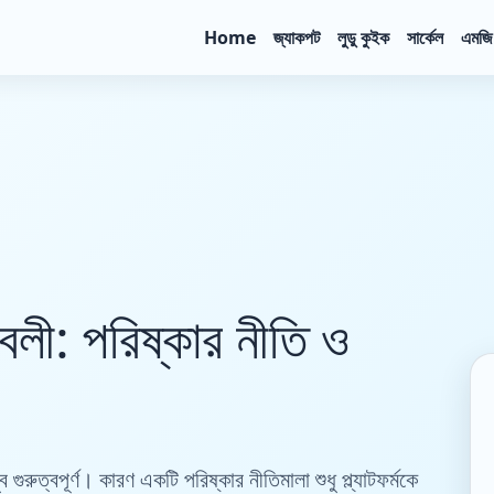
Home
জ্যাকপট
লুডু কুইক
সার্কেল
এমজি
লী: পরিষ্কার নীতি ও
রুত্বপূর্ণ। কারণ একটি পরিষ্কার নীতিমালা শুধু প্ল্যাটফর্মকে