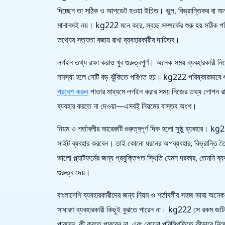
দিচ্ছেন তা সঠিক ও আপডেট হওয়া উচিত। ভুল, বিভ্রান্তিকর বা অন্য কা
মানানসই নয়। kg222 মনে করে, স্বচ্ছ সম্পর্কের শুরু হয় সঠিক প
তথ্যের সত্যতা বজায় রাখা ব্যবহারকারীর দায়িত্ব।
লগইন তথ্য রক্ষা করাও খুব গুরুত্বপূর্ণ। অনেক সময় ব্যবহারকারী নি
সমস্যা হলে সেটি বড় ঝুঁকিতে পরিণত হয়। kg222 পরিষ্কারভাবে ধরে
প্রবেশ করুন
পাতার মাধ্যমে লগইন করার সময় নিজের তথ্য গোপন রাখ
ব্যবহার করতে না দেওয়া—এসবই নিয়মের বাস্তব অংশ।
নিয়ম ও শর্তাবলীর আরেকটি গুরুত্বপূর্ণ দিক হলো সুষ্ঠু ব্যবহার। k
সাইট ব্যবহার করবেন। তাই কোনো ধরনের অপব্যবহার, বিভ্রান্তি তৈ
ভালো প্ল্যাটফর্মের জন্য প্রযুক্তিগত স্থিতি যেমন দরকার, তে
গুরুত্ব দেয়।
বাংলাদেশি ব্যবহারকারীদের জন্য নিয়ম ও শর্তাবলীর সহজ ভাষা অন
সাধারণ ব্যবহারকারী কিছুই বুঝতে পারেন না। kg222 সে রকম জ
পারবেন, কী করতে পারবেন না, এবং কোনো পরিস্থিতিতে কীভাবে নিজের 